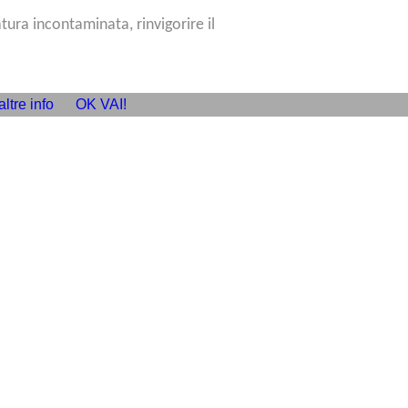
tura incontaminata, rinvigorire il
altre info
OK VAI!