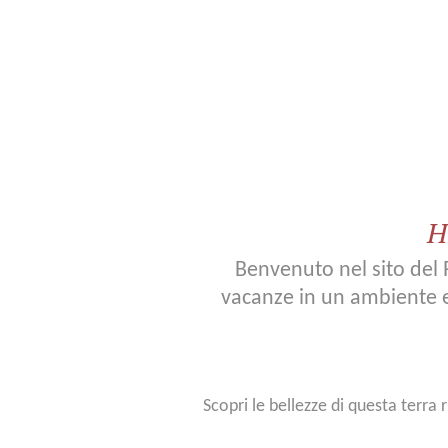
Villa
Carolina
Suite
e
Appartamenti
H
Benvenuto nel sito del 
Servizi
vacanze in un ambiente es
Il
lago
di
Scopri le bellezze di questa terra 
Como