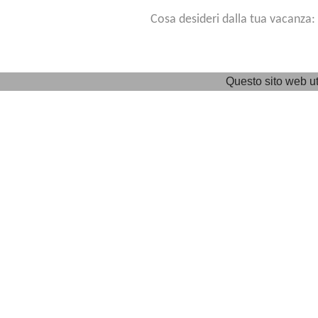
Cosa desideri dalla tua vacanza: 
Questo sito web uti
Campeg
Di recente costruzione è dotato di
servizi igienici moderni, servizio 
ristorante, terrazza con vista la
idromassaggio all'ape
Il campeggio è situato in una zona t
al lago con una con g
Ideale per famiglie e per 
Contin