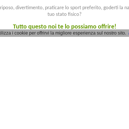
riposo, divertimento, praticare lo sport preferito, goderti la na
tuo stato fisico?
Tutto questo noi te lo possiamo offrire!
lizza i cookie per offrirvi la migliore esperienza sul nostro sito.
gio
 ampie piazzole, parcheggio,
per disabili, lavanderia, bar,
go, ampio solarium, piscina,
rto e Wellness.
ranquilla, con accesso diretto
rande spiaggia.
gli amanti del relax.
ua →