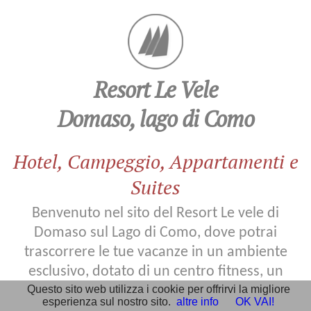
Villa
Carolina
Resort Le Vele
Suite
Domaso, lago di Como
e
Appartamenti
Hotel, Campeggio, Appartamenti e
Suites
Servizi
Benvenuto nel sito del Resort Le vele di
Domaso sul Lago di Como, dove potrai
Il
trascorrere le tue vacanze in un ambiente
lago
esclusivo, dotato di un centro fitness, un
di
centro wellness e di una piscina di 200 mq.
Questo sito web utilizza i cookie per offrirvi la migliore
Como
esperienza sul nostro sito.
altre info
OK VAI!